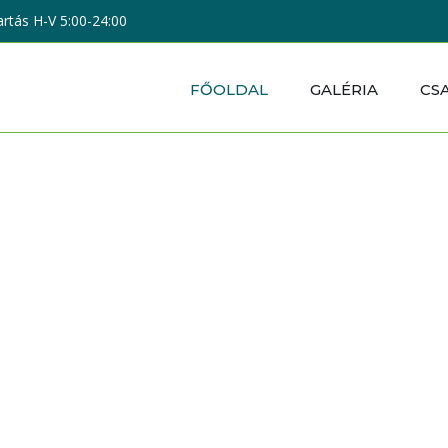
artás H-V 5:00-24:00
FŐOLDAL
GALÉRIA
CS