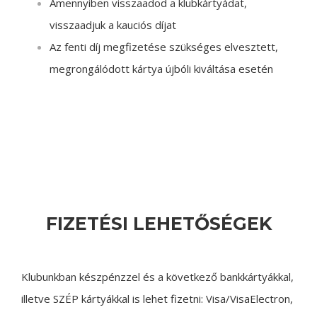
Amennyiben visszaadod a klubkártyádat,
visszaadjuk a kauciós díjat
Az fenti díj megfizetése szükséges elvesztett,
megrongálódott kártya újbóli kiváltása esetén
FIZETÉSI LEHETŐSÉGEK
Klubunkban készpénzzel és a következő bankkártyákkal,
illetve SZÉP kártyákkal is lehet fizetni: Visa/VisaElectron,