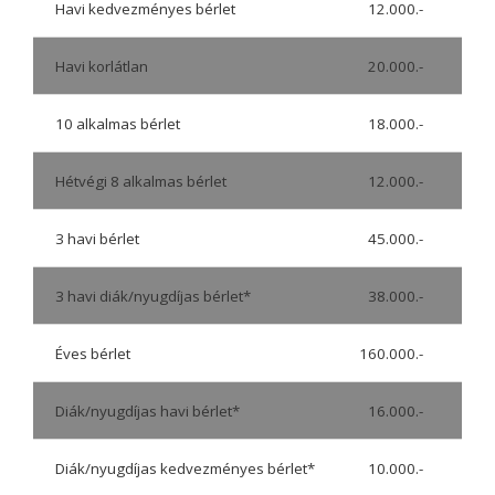
Havi kedvezményes bérlet
12.000.-
Érv
Havi korlátlan
20.000.-
Érv
10 alkalmas bérlet
18.000.-
Érv
Hétvégi 8 alkalmas bérlet
12.000.-
Érv
3 havi bérlet
45.000.-
Érv
3 havi diák/nyugdíjas bérlet*
38.000.-
Érv
Éves bérlet
160.000.-
Érv
Diák/nyugdíjas havi bérlet*
16.000.-
Érv
Diák/nyugdíjas kedvezményes bérlet*
10.000.-
Érv