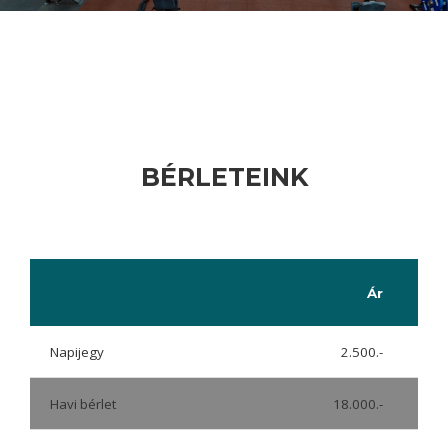
BÉRLETEINK
Ár
Leí
Napijegy
2.500.-
Nap
Havi bérlet
18.000.-
Érv