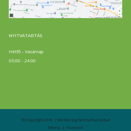
NYITVATARTÁS
Hétfő - Vasárnap
05:00 - 24:00
© Copyright 2019 | Minden Jog fenntartva
Global
Fitness
|
Házirend