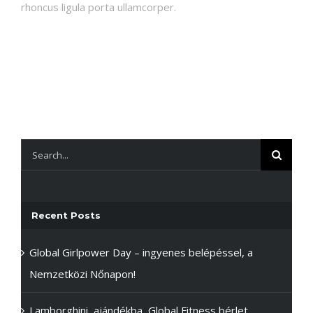
rhoncus ligula porta ullamcorper.
ghostwriter hausarbeit
Everything you wanted to know about the cost of the
site is on
https://blog.shift4shop.com/website-design-
cost
and only here.
Search
for:
Recent Posts
Global Girlpower Day – ingyenes belépéssel, a
Nemzetközi Nőnapon!
Lamborghini, ajándékba, Global Fitness bérlet