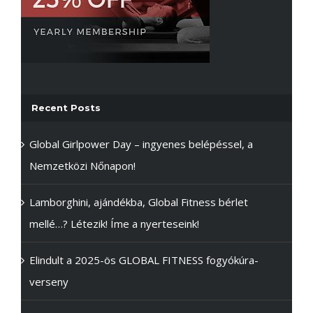
Recent Posts
Global Girlpower Day – ingyenes belépéssel, a
Nemzetközi Nőnapon!
Lamborghini, ajándékba, Global Fitness bérlet
mellé…? Létezik! Íme a nyerteseink!
Elindult a 2025-ös GLOBAL FITNESS fogyókúra-
verseny