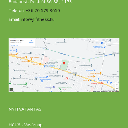
Budapest, Pesti út 86-88., 1173
Telefon:
+36 70 579 3650
Email:
info@glfitness.hu
NYITVATARTÁS
Hétfő - Vasárnap