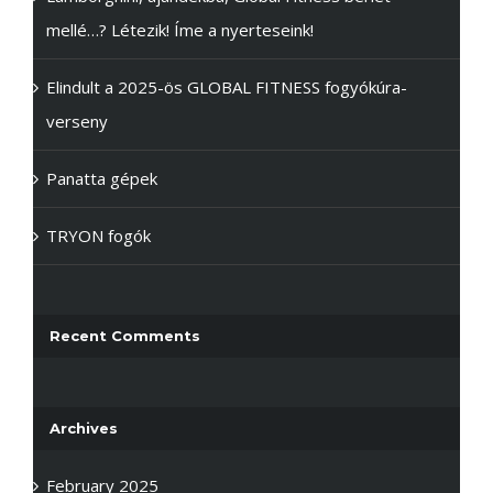
mellé…? Létezik! Íme a nyerteseink!
Elindult a 2025-ös GLOBAL FITNESS fogyókúra-
verseny
Panatta gépek
TRYON fogók
Recent Comments
Archives
February 2025