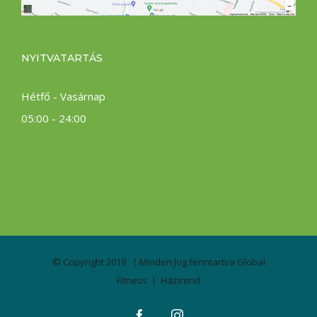
NYITVATARTÁS
Hétfő - Vasárnap
05:00 - 24:00
© Copyright 2019 | Minden Jog fenntartva
Global
Fitness
|
Házirend
Facebook
Instagram